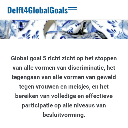
Door naar de hoofd inhoud
Skip to header right navigation
Skip to site footer
Delft4GlobalGoals
Menu
Global goal 5 richt zicht op het stoppen
van alle vormen van discriminatie, het
tegengaan van alle vormen van geweld
tegen vrouwen en meisjes, en het
bereiken van volledige en effectieve
participatie op alle niveaus van
besluitvorming.