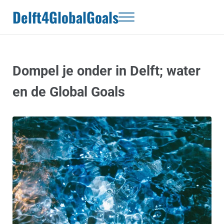
Door naar de hoofd inhoud
Skip to header right navigation
Skip to site footer
Delft4GlobalGoals
Menu
Dompel je onder in Delft; water
en de Global Goals