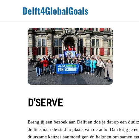
Door naar de hoofd inhoud
Skip to header right navigation
Skip to site footer
Delft4GlobalGoals
D’SERVE
Breng jij een bezoek aan Delft en doe je dat op een du
de fiets naar de stad in plaats van de auto. Dan krijg je 
duurzame keuzes aanmoedigen én belonen om samen een p