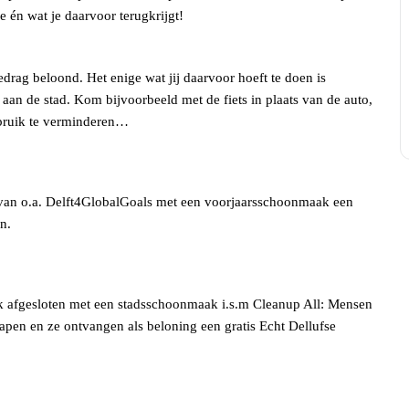
 én wat je daarvoor terugkrijgt!
rag beloond. Het enige wat jij daarvoor hoeft te doen is
an de stad. Kom bijvoorbeeld met de fiets in plaats van de auto,
rbruik te verminderen…
s van o.a. Delft4GlobalGoals met een voorjaarsschoonmaak een
n.
jk afgesloten met een stadsschoonmaak i.s.m Cleanup All: Mensen
rapen en ze ontvangen als beloning een gratis Echt Dellufse