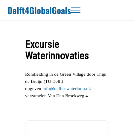
Door naar de hoofd inhoud
Skip to header right navigation
Skip to site footer
Delft4GlobalGoals
Menu
Excursie
Waterinnovaties
Rondleiding in de Green Village door Thijs
de Bruijn (TU Delft) –
opgeven
info@delftsewaterloop.nl
,
verzamelen Van Den Broekweg 4