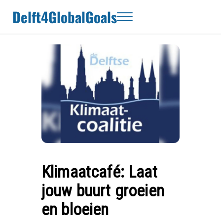
Door naar de hoofd inhoud
Skip to header right navigation
Skip to site footer
Delft4GlobalGoals
Menu
Klimaatcafé: Laat
jouw buurt groeien
en bloeien