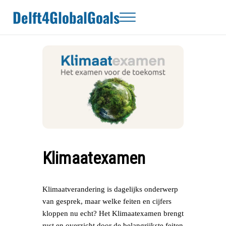
Door naar de hoofd inhoud
Skip to header right navigation
Skip to site footer
Delft4GlobalGoals
Menu
Klimaatexamen
Klimaatverandering is dagelijks onderwerp
van gesprek, maar welke feiten en cijfers
kloppen nu echt? Het Klimaatexamen brengt
rust en overzicht door de belangrijkste feiten