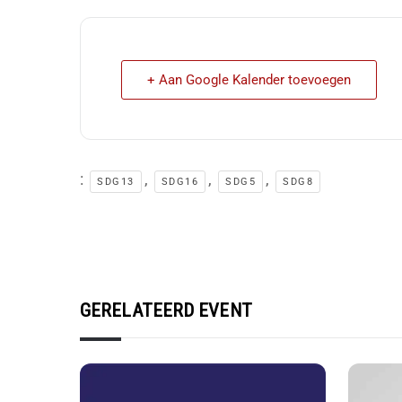
+ Aan Google Kalender toevoegen
:
,
,
,
SDG13
SDG16
SDG5
SDG8
GERELATEERD EVENT