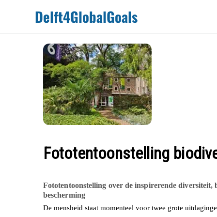
Door naar de hoofd inhoud
Skip to header right navigation
Skip to site footer
Delft4GlobalGoals
Fototentoonstelling biodive
Fototentoonstelling over de inspirerende diversiteit
bescherming
De mensheid staat momenteel voor twee grote uitdagingen: 