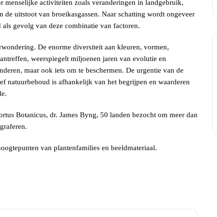
 menselijke activiteiten zoals veranderingen in landgebruik,
en de uitstoot van broeikasgassen. Naar schatting wordt ongeveer
d als gevolg van deze combinatie van factoren.
verwondering. De enorme diversiteit aan kleuren, vormen,
antreffen, weerspiegelt miljoenen jaren van evolutie en
ewonderen, maar ook iets om te beschermen. De urgentie van de
ctief natuurbehoud is afhankelijk van het begrijpen en waarderen
de.
 Hortus Botanicus, dr. James Byng, 50 landen bezocht om meer dan
graferen.
 hoogtepunten van plantenfamilies en beeldmateriaal.