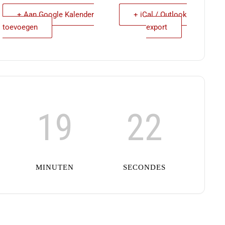
+ Aan Google Kalender
+ iCal / Outlook
toevoegen
export
19
22
MINUTEN
SECONDES