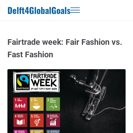
Door naar de hoofd inhoud
Skip to header right navigation
Skip to site footer
Delft4GlobalGoals
Menu
Fairtrade week: Fair Fashion vs.
Fast Fashion