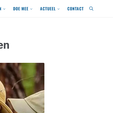
N
DOE MEE
ACTUEEL
CONTACT
search
en