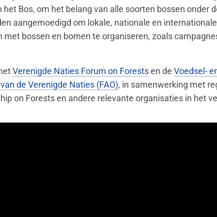
n het Bos, om het belang van alle soorten bossen onder 
en aangemoedigd om lokale, nationale en internationale
en met bossen en bomen te organiseren, zoals campagnes
 het
Verenigde Naties Forum on Forests
en de
Voedsel- e
van de Verenigde Naties (FAO)
, in samenwerking met re
hip on Forests en andere relevante organisaties in het ve