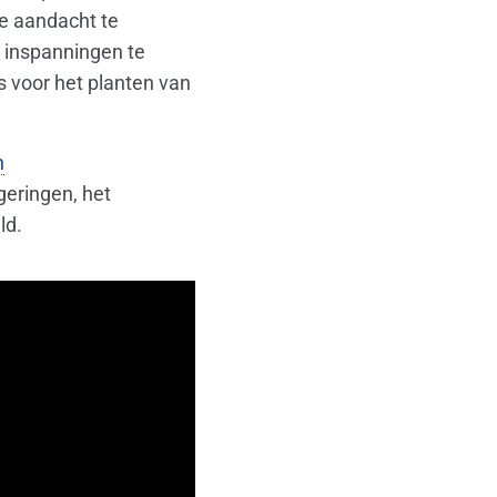
de aandacht te
 inspanningen te
 voor het planten van
n
geringen, het
ld.