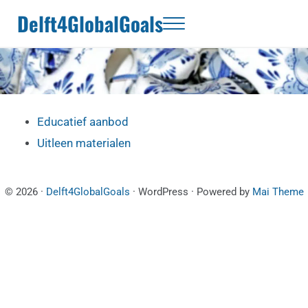
Door naar de hoofd inhoud
Skip to header right navigation
Skip to site footer
Delft4GlobalGoals
Menu
Educatief aanbod
Uitleen materialen
© 2026 ·
Delft4GlobalGoals
· WordPress · Powered by
Mai Theme