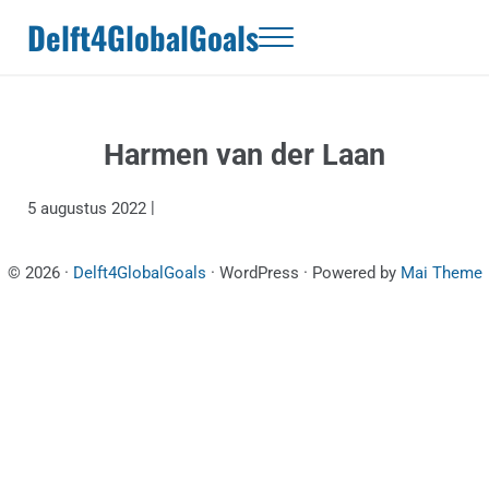
Door naar de hoofd inhoud
Skip to header right navigation
Skip to site footer
Delft4GlobalGoals
Menu
Harmen van der Laan
|
5 augustus 2022
© 2026 ·
Delft4GlobalGoals
· WordPress · Powered by
Mai Theme