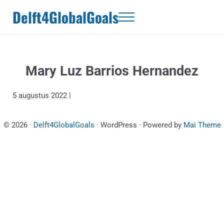
Door naar de hoofd inhoud
Skip to header right navigation
Skip to site footer
Delft4GlobalGoals
Menu
Mary Luz Barrios Hernandez
|
5 augustus 2022
© 2026 ·
Delft4GlobalGoals
· WordPress · Powered by
Mai Theme