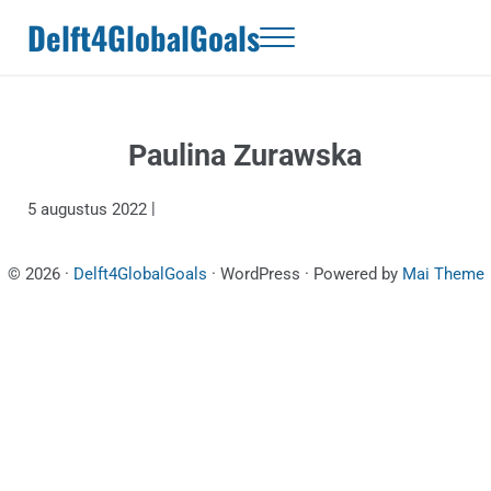
Door naar de hoofd inhoud
Skip to header right navigation
Skip to site footer
Delft4GlobalGoals
Menu
Paulina Zurawska
|
5 augustus 2022
© 2026 ·
Delft4GlobalGoals
· WordPress · Powered by
Mai Theme