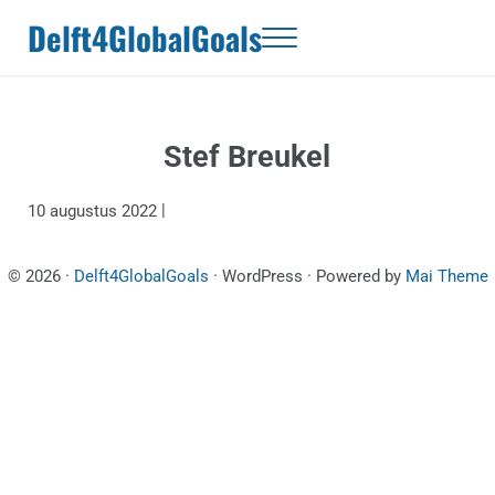
Door naar de hoofd inhoud
Skip to header right navigation
Skip to site footer
Delft4GlobalGoals
Menu
Stef Breukel
|
10 augustus 2022
© 2026 ·
Delft4GlobalGoals
· WordPress · Powered by
Mai Theme