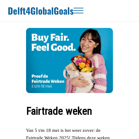
Door naar de hoofd inhoud
Skip to header right navigation
Skip to site footer
Delft4GlobalGoals
Menu
Fairtrade weken
Van 5 t/m 18 mei is het weer zover: de
Fairtrade Weken 2025! Tijdens deze weken