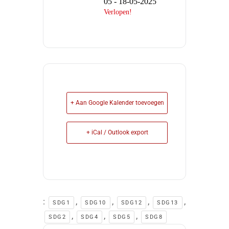
05 - 18-05-2025
Verlopen!
+ Aan Google Kalender toevoegen
+ iCal / Outlook export
:
,
,
,
,
SDG1
SDG10
SDG12
SDG13
,
,
,
SDG2
SDG4
SDG5
SDG8