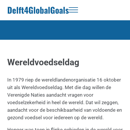
Door naar de hoofd inhoud
Skip to header right navigation
Skip to site footer
Delft4GlobalGoals
Menu
Wereldvoedseldag
In 1979 riep de wereldlandenorganisatie 16 oktober
uit als Wereldvoedseldag. Met die dag willen de
Verenigde Naties aandacht vragen voor
voedselzekerheid in heel de wereld. Dat wil zeggen,
aandacht voor de beschikbaarheid van voldoende en
gezond voedsel voor iedereen op de wereld.
Honger was toen in flinke gebieden in de wereld voor