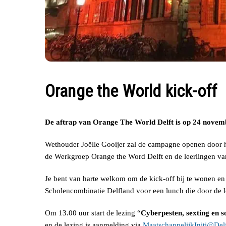
Orange the World kick-off
De aftrap van Orange The World Delft is op 24 novem
Wethouder Joëlle Gooijer zal de campagne openen door he
de Werkgroep Orange the Word Delft en de leerlingen van
Je bent van harte welkom om de kick-off bij te wonen e
Scholencombinatie Delfland voor een lunch die door de l
Om 13.00 uur start de lezing “
Cyberpesten, sexting en s
en de lezing is aanmelding via
MaatschappelijkIniti@Delf