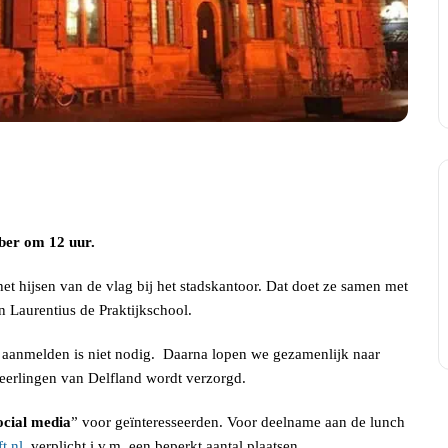
ber om 12 uur.
t hijsen van de vlag bij het stadskantoor. Dat doet ze samen met
 Laurentius de Praktijkschool.
n aanmelden is niet nodig. Daarna lopen we gezamenlijk naar
eerlingen van Delfland wordt verzorgd.
ocial media
” voor geïnteresseerden. Voor deelname aan de lunch
t.nl
verplicht i.v.m. een beperkt aantal plaatsen.